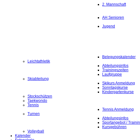
2. Mannschaft
AH Senioren
Jugend
Belegungskalender
Leichtathletik
Abteilungsinfos
Trainingszeiten
Laufgruppe
Skiabteilung
Skikurs Anmeldung
Sonntagskurse
Kindergartenkurse
Stockschützen
Taekwondo
Tennis
Tennis Anmeldung
Turnen
Abteilungsinfos
Sportangebot / Traini
Kursgebühren
Volleyball
Kalender