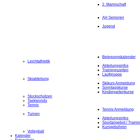
2. Mannschaft
AH Senioren
Jugend
Belegungskalender
Leichtathletik
Abteilungsinfos
Trainingszeiten
Laufgruppe
Skiabteilung
Skikurs Anmeldung
Sonntagskurse
Kindergartenkurse
Stockschützen
Taekwondo
Tennis
Tennis Anmeldung
Turnen
Abteilungsinfos
Sportangebot / Traini
Kursgebühren
Volleyball
Kalender