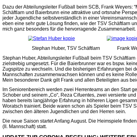
Dazu der Abteilungsleiter Fußball beim SCB, Frank Weyers: “
Schäftlarn und Baierbrunn eine attraktive und ortsnahe Perspe
jeder Jugendliche selbstverständlich in einer Vereinsmannscha
eben eine sehr gute Lösung finden, wie der TSV Schäftlarn u
mich ganz besonders für die hervorragende Zusammenarbeit. Da
Stephan Huber, TSV Schäftlarn Frank Weyers
Stephan Huber, Abteilungsleiter Fußball
beim TSV Schäftlarn 
zielstrebig umgesetzt. Für die Baierbrunner war es bspw. kei
Zugspitze zu wechseln. Und die bisherigen Erfahrungen bei de
Mannschaften zusammenwachsen können und es keine Rolle me
Mein besonderer Dank gilt Frank und allen Beteiligten aus be
Im Seniorenbereich werden zwei Herrenteams an den Start gehe
Schober und seinem „Co“, Reza Cifuentes, zwei versierte u
haben bereits langjährige Erfahrung in höheren Ligen gesamm
Woratsch trainiert. Beide waren schon als Spieler beim TSV S
zwischen den älteren Jugendlichen und den Herren sein.
Die neue Saison startet Anfang August. Die Heimspiele finden
(II. Mannschaft) statt.