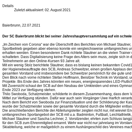
Details
Zuletzt aktualisiert: 02. August 2021
Baierbrunn,
2
2
.
0
7
.20
2
1
Der SC Baierbrunn blickt bei seiner Jahreshauptversammlung auf ein schwie
„Im Zeichen von Corona“ war die Überschrift des Berichtes von Michael Stautner
Sportbetrieb gegeben aber ebenso konnte ein vergleichsweise umfangreiches un
erhalten werden. Einen besonderen Dank richtete Stautner an die vielen Trainer 
schalteten. Dass Digitalisierung keine Frage des Alters sein muss, zeigte sich in 
Teilnehmerin an den Online-Kursen 93 Jahre alt.
Mit ein wenig Stolz berichtete Stautner, dass es bislang keinen bekannten Covid
der Hygienebeauftragte des SCB, Andreas Schweitzer, einen großen Applaus der 
gesamten Vorstand und insbesondere bei Schweitzer persönlich für die gute un
Den Blick nach vorne richteten Stefan Hoffmann, Beisitzer Technik im Vorstand, u
Projekte. Bis Ende des Jahres könnten ein neues, energiesparendes LED-Flutlicht
Mit Zuversicht schaut der SCB auf den Neubau der Umkleiden und eines Gymnast
Ende 2023 zur Verfügung stehen.
Thilo Swoboda, Schatzmeister, schilderte in diesem Zusammenhang, dass dem Ver
Mittel zur Verfügung stünden. Dafür war auch sein Vorgänger Uwe Harfich verantw
Nach dem Bericht von Swoboda zur Finanzsituation und der Schilderung der Kas
wurde der Schatzmeister sowie der gesamte Vorstand durch die Mitglieder entlast
Die anschließenden Berichte der Abteilungsleiter zeigten nicht nur, mit wieviel
umfangreiches Sportangebot der SCB mit u.a. Badminton, Fußball, Leichtathletik, 
Michael Stautner und Sascha Lechner, 2. Vorsitzender, ehrten zum Schluss langj
für den SCB zum Ehrenmitglied ernannt. Wehr war nicht nur jahrelang im Vorstand 
Skiabteilung, welche er maßgeblich zu einem Aushängeschild des Vereines mach