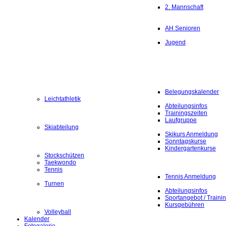
2. Mannschaft
AH Senioren
Jugend
Belegungskalender
Leichtathletik
Abteilungsinfos
Trainingszeiten
Laufgruppe
Skiabteilung
Skikurs Anmeldung
Sonntagskurse
Kindergartenkurse
Stockschützen
Taekwondo
Tennis
Tennis Anmeldung
Turnen
Abteilungsinfos
Sportangebot / Traini
Kursgebühren
Volleyball
Kalender