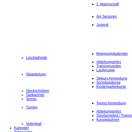
2. Mannschaft
AH Senioren
Jugend
Belegungskalender
Leichtathletik
Abteilungsinfos
Trainingszeiten
Laufgruppe
Skiabteilung
Skikurs Anmeldung
Sonntagskurse
Kindergartenkurse
Stockschützen
Taekwondo
Tennis
Tennis Anmeldung
Turnen
Abteilungsinfos
Sportangebot / Traini
Kursgebühren
Volleyball
Kalender